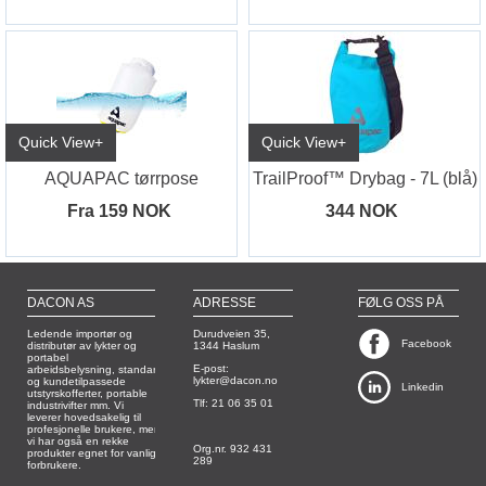
Quick View+
Quick View+
AQUAPAC tørrpose
TrailProof™ Drybag - 7L (blå)
Fra 159 NOK
344 NOK
DACON AS
ADRESSE
FØLG OSS PÅ
Ledende importør og
Durudveien 35,
Facebook
distributør av lykter og
1344 Haslum
portabel
E-post:
arbeidsbelysning, standard
lykter@dacon.no
og kundetilpassede
Linkedin
utstyrskofferter, portable
Tlf: 21 06 35 01
industrivifter mm. Vi
leverer hovedsakelig til
profesjonelle brukere, men
vi har også en rekke
Org.nr. 932 431
produkter egnet for vanlige
289
forbrukere.