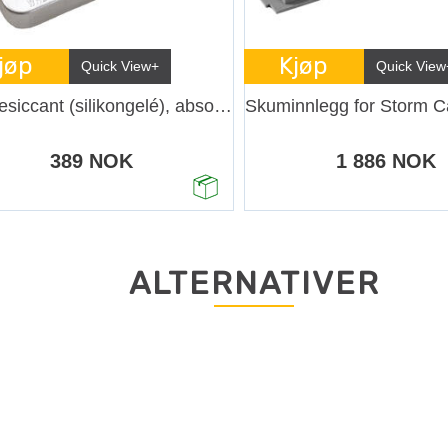
jøp
Kjøp
Quick View+
Quick View
Peli Desiccant (silikongelé), absorb kon
389 NOK
1 886 NOK
ALTERNATIVER