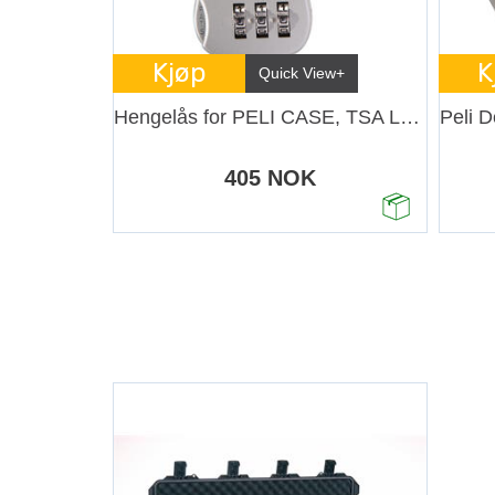
Kjøp
K
Quick View+
Hengelås for PELI CASE, TSA Lock
405 NOK