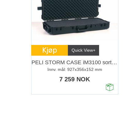
Kjøp
Quick View+
PELI STORM CASE iM3100 sort m/skum
Innv. mål: 927x356x152 mm
7 259 NOK