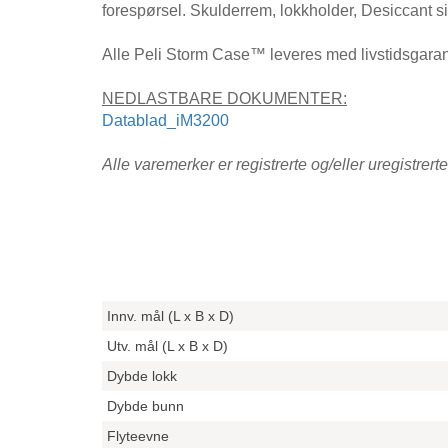
forespørsel. Skulderrem, lokkholder, Desiccant sil
Alle Peli Storm Case™ leveres med livstidsgaran
NEDLASTBARE DOKUMENTER:
Datablad_iM3200
Alle varemerker er registrerte og/eller uregistrert
Innv. mål (L x B x D)
Utv. mål (L x B x D)
Dybde lokk
Dybde bunn
Flyteevne