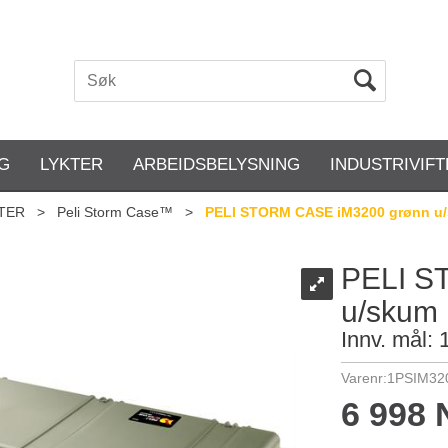
G
LYKTER
ARBEIDSBELYSNING
INDUSTRIVIF
TER
>
Peli Storm Case™
>
PELI STORM CASE iM3200 grønn u
PELI S
u/skum
Innv. mål:
Varenr:
1PSIM3
6 998