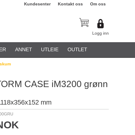
Kundesenter
Kontakt oss
Om oss
Logg inn
TER
ANNET
UTLEIE
OUTLET
/skum
TORM CASE iM3200 grønn
 1118x356x152 mm
200GRU
 NOK