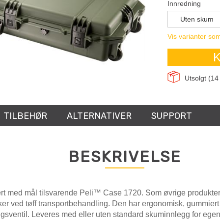
Innredning
Uten skum
Vis varianter som
K
Utsolgt (
14
TILBEHØR
ALTERNATIVER
SUPPORT
BESKRIVELSE
rt med mål tilsvarende Peli™ Case 1720. Som øvrige produkter i 
kker ved tøff transportbehandling. Den har ergonomisk, gummiert 
sventil. Leveres med eller uten standard skuminnlegg for egen 