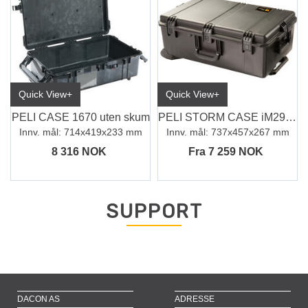
Quick View+
Quick View+
PELI CASE 1670 uten skum
PELI STORM CASE iM2950
Innv. mål: 714x419x233 mm
Innv. mål: 737x457x267 mm
8 316 NOK
Fra 7 259 NOK
SUPPORT
DACON AS
ADRESSE