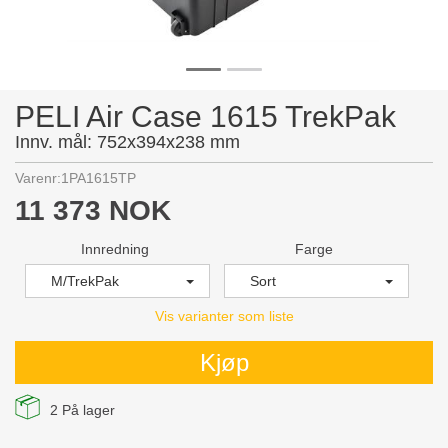
PELI Air Case 1615 TrekPak
Innv. mål: 752x394x238 mm
Varenr:
1PA1615TP
11 373 NOK
Innredning
Farge
M/TrekPak
Sort
Vis varianter som liste
Kjøp
2
På lager