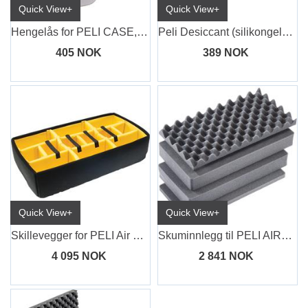
Quick View+
Quick View+
Hengelås for PELI CASE, TSA Lock
Peli Desiccant (silikongelé), absorb kon
405 NOK
389 NOK
Quick View+
Quick View+
Skillevegger for PELI Air Case 1615
Skuminnlegg til PELI AIR1615 (4 deler)
4 095 NOK
2 841 NOK