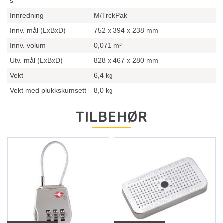
s
Innredning
M/TrekPak
Innv. mål (LxBxD)
752 x 394 x 238 mm
Innv. volum
0,071 m³
Utv. mål (LxBxD)
828 x 467 x 280 mm
Vekt
6,4 kg
Vekt med plukkskumsett
8,0 kg
TILBEHØR