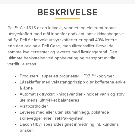
BESKRIVELSE
Peli™ Air 1615 er en lettvekt, vanntett og ekstremt robust
utstyrskoffert med mål innenfor godkjent innsjekkingsbagasje
på fly. Peli Air lettvekt utstyrskofferter er opptil 40% lettere
enn den originale Peli Case, men tilfredsstiller likevel de
samme kvalitetstester og leveres med livstidsgaranti. Den
ultimate beskyttelse ved oppbevaring og transport av ditt
verdifulle utstyr!
Produsert i superlett p
roprietær HPX² ™ -polymer
Låseklaffer med vektstangprinsipp gjør koffertene enkle
å åpne
Automatisk trykkutlikningsventiler - holder vann og støv
ute mens lufttrykket balanseres
Visittkortholder
Leveres med eller uten skuminnlegg, polstrede
skillevegger eller TrekPak-system.
Dacon tilbyr spesialdesignet innredning iht. kundens
ønsker.