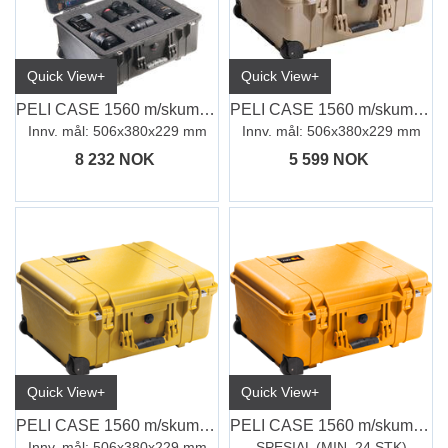
Quick View+
Quick View+
PELI CASE 1560 m/skum og PC-innlegg
PELI CASE 1560 m/skum, Desert Tan
Innv. mål: 506x380x229 mm
Innv. mål: 506x380x229 mm
8 232 NOK
5 599 NOK
Quick View+
Quick View+
PELI CASE 1560 m/skum, gul
PELI CASE 1560 m/skum, oransje
Innv. mål: 506x380x229 mm
SPESIAL (MIN. 24 STK)