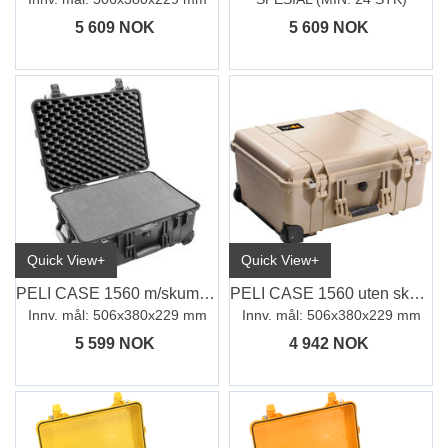
5 609 NOK
5 609 NOK
Quick View+
Quick View+
PELI CASE 1560 m/skum, sort
PELI CASE 1560 uten skum, Desert Tan
Innv. mål: 506x380x229 mm
Innv. mål: 506x380x229 mm
5 599 NOK
4 942 NOK