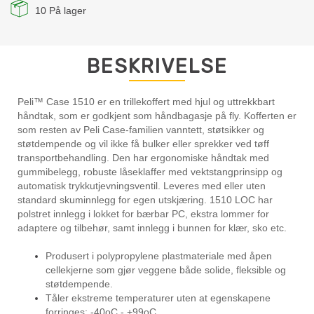
10
På lager
BESKRIVELSE
Peli™ Case 1510 er en trillekoffert med hjul og uttrekkbart
håndtak, som er godkjent som håndbagasje på fly. Kofferten er
som resten av Peli Case-familien vanntett, støtsikker og
støtdempende og vil ikke få bulker eller sprekker ved tøff
transportbehandling. Den har ergonomiske håndtak med
gummibelegg, robuste låseklaffer med vektstangprinsipp og
automatisk trykkutjevningsventil. Leveres med eller uten
standard skuminnlegg for egen utskjæring. 1510 LOC har
polstret innlegg i lokket for bærbar PC, ekstra lommer for
adaptere og tilbehør, samt innlegg i bunnen for klær, sko etc.
Produsert i polypropylene plastmateriale med åpen
cellekjerne som gjør veggene både solide, fleksible og
støtdempende.
Tåler ekstreme temperaturer uten at egenskapene
forringes: -40oC - +99oC