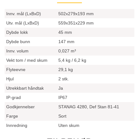
Innv. mål (LxBxD)
502x279x193 mm
Utv. mål (LxBxD)
559x351x229 mm
Dybde lokk
45 mm
Dybde bunn
147 mm
Innv. volum
0,027 m³
Vekt tom / med skum
5,4 kg / 6,2 kg
Flyteevne
29,1 kg
Hjul
2 stk.
Utrekkbart håndtak
Ja
IP-grad
IP67
Godkjennelser
STANAG 4280, Def Stan 81-41
Farge
Sort
Innredning
Uten skum