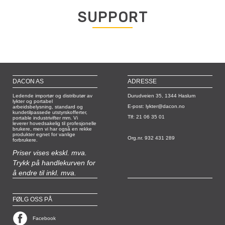
SUPPORT
DACON AS
ADRESSE
Ledende importør og distributør av
Durudveien 35, 1344 Haslum
lykter og portabel
E-post: lykter@dacon.no
arbeidsbelysning, standard og
kundetilpassede utstyrskofferter,
Tlf: 21 06 35 01
portable industrivifter mm. Vi
leverer hovedsakelig til profesjonelle
brukere, men vi har også en rekke
produkter egnet for vanlige
Org.nr. 932 431 289
forbrukere.
Priser vises ekskl. mva.
Trykk på handlekurven for
å endre til inkl. mva.
FØLG OSS PÅ
Facebook