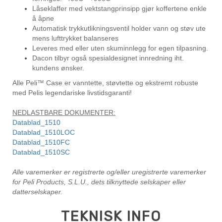
Låseklaffer med vektstangprinsipp gjør koffertene enkle
å åpne
Automatisk trykkutlikningsventil holder vann og støv ute
mens lufttrykket balanseres
Leveres med eller uten skuminnlegg for egen tilpasning.
Dacon tilbyr også spesialdesignet innredning iht.
kundens ønsker.
Alle Peli™ Case er vanntette, støvtette og ekstremt robuste
med Pelis legendariske livstidsgaranti!
NEDLASTBARE DOKUMENTER:
Datablad_1510
Datablad_1510LOC
Datablad_1510FC
Datablad_1510SC
Alle varemerker er registrerte og/eller uregistrerte varemerker
for Peli Products, S.L.U., dets tilknyttede selskaper eller
datterselskaper.
TEKNISK INFO