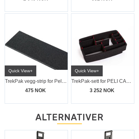
Quick View+
Quick View+
TrekPak vegg-strip for Peli Case 1510
TrekPak-sett for PELI CASE 1510
475 NOK
3 252 NOK
ALTERNATIVER