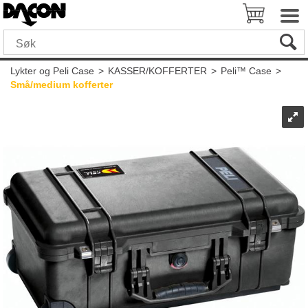
Lykter og Peli Case
>
KASSER/KOFFERTER
>
Peli™ Case
>
Små/medium kofferter