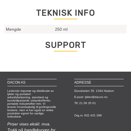
TEKNISK INFO
Mengde
250 ml
SUPPORT
DACON AS
ADRESSE
Ledende importør og distributør av
Durudveien 35, 1344 Haslum
lykter og portabel
E-post: lykter@dacon.no
arbeidsbelysning, standard og
kundetilpassede utstyrskofferter,
Tlf: 21 06 35 01
portable industrivifter mm. Vi
leverer hovedsakelig til profesjonelle
brukere, men vi har også en rekke
produkter egnet for vanlige
Org.nr. 932 431 289
forbrukere.
Priser vises ekskl. mva.
Trykk på handlekurven for