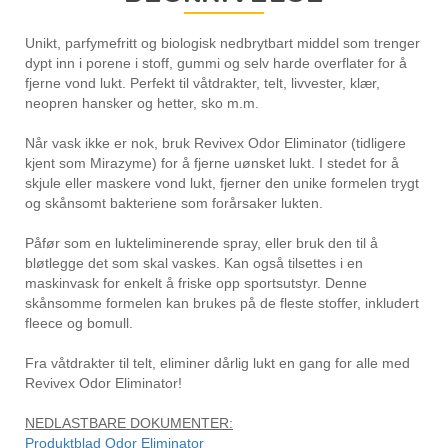
Unikt, parfymefritt og biologisk nedbrytbart middel som trenger
dypt inn i porene i stoff, gummi og selv harde overflater for å
fjerne vond lukt. Perfekt til våtdrakter, telt, livvester, klær,
neopren hansker og hetter, sko m.m.
Når vask ikke er nok, bruk Revivex Odor Eliminator (tidligere
kjent som Mirazyme) for å fjerne uønsket lukt. I stedet for å
skjule eller maskere vond lukt, fjerner den unike formelen trygt
og skånsomt bakteriene som forårsaker lukten.
Påfør som en lukteliminerende spray, eller bruk den til å
bløtlegge det som skal vaskes. Kan også tilsettes i en
maskinvask for enkelt å friske opp sportsutstyr. Denne
skånsomme formelen kan brukes på de fleste stoffer, inkludert
fleece og bomull.
Fra våtdrakter til telt, eliminer dårlig lukt en gang for alle med
Revivex Odor Eliminator!
NEDLASTBARE DOKUMENTER:
Produktblad Odor Eliminator