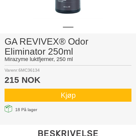
GA REVIVEX® Odor
Eliminator 250ml
Mirazyme luktfjerner, 250 ml
Varenr:
6MC36134
215 NOK
Kjøp
18
På lager
BESKRIVELSE