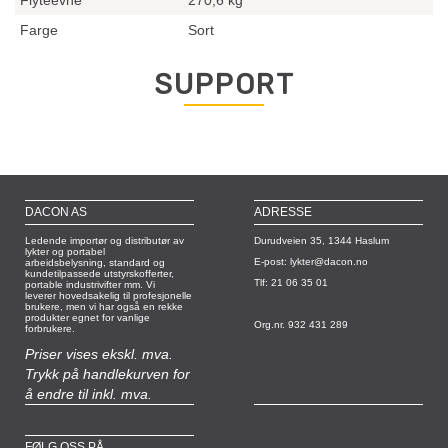
Flyteevne
270,6 kg
Farge
Sort
SUPPORT
DACON AS
ADRESSE
Ledende importør og distributør av
Durudveien 35, 1344 Haslum
lykter og portabel
E-post: lykter@dacon.no
arbeidsbelysning, standard og
kundetilpassede utstyrskofferter,
Tlf: 21 06 35 01
portable industrivifter mm. Vi
leverer hovedsakelig til profesjonelle
brukere, men vi har også en rekke
produkter egnet for vanlige
Org.nr. 932 431 289
forbrukere.
Priser vises ekskl. mva.
Trykk på handlekurven for
å endre til inkl. mva.
FØLG OSS PÅ