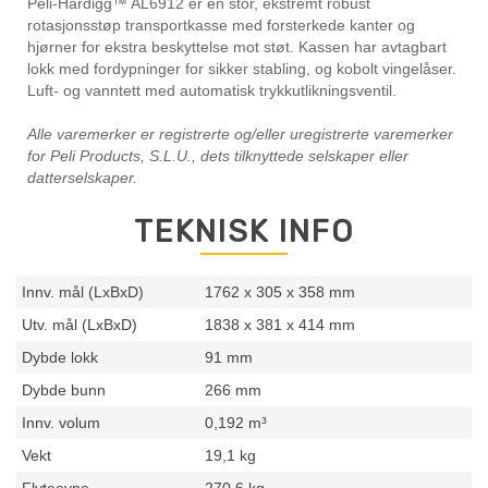
Peli-Hardigg™ AL6912 er en stor, ekstremt robust
rotasjonsstøp transportkasse med forsterkede kanter og
hjørner for ekstra beskyttelse mot støt. Kassen har avtagbart
lokk med fordypninger for sikker stabling, og kobolt vingelåser.
Luft- og vanntett med automatisk trykkutlikningsventil.
Alle varemerker er registrerte og/eller uregistrerte varemerker
for Peli Products, S.L.U., dets tilknyttede selskaper eller
datterselskaper.
TEKNISK INFO
Innv. mål (LxBxD)
1762 x 305 x 358 mm
Utv. mål (LxBxD)
1838 x 381 x 414 mm
Dybde lokk
91 mm
Dybde bunn
266 mm
Innv. volum
0,192 m³
Vekt
19,1 kg